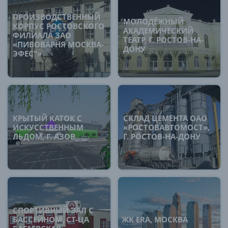
ПРОИЗВОДСТВЕННЫЙ
МОЛОДЁЖНЫЙ
КОРПУС РОСТОВСКОГО
АКАДЕМИЧЕСКИЙ
ФИЛИАЛА ЗАО
ТЕАТР, Г. РОСТОВ-НА-
«ПИВОВАРНЯ МОСКВА-
ДОНУ
ЭФЕС"»
КРЫТЫЙ КАТОК С
СКЛАД ЦЕМЕНТА ОАО
ИСКУССТВЕННЫМ
«РОСТОВАВТОМОСТ»,
ЛЬДОМ, Г. АЗОВ
Г. РОСТОВ-НА-ДОНУ
СПОРТИВНЫЙ ЗАЛ С
БАССЕЙНОМ, СТ-ЦА
ЖК ERA, МОСКВА