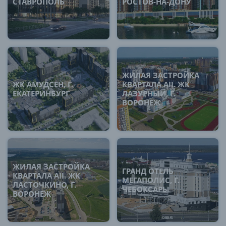
СТАВРОПОЛЬ
РОСТОВ-НА-ДОНУ
ЖИЛАЯ ЗАСТРОЙКА
ЖК АМУДСЕН, Г.
КВАРТАЛА AII. ЖК
ЕКАТЕРИНБУРГ
ЛАЗУРНЫЙ, Г.
ВОРОНЕЖ
ЖИЛАЯ ЗАСТРОЙКА
ГРАНД ОТЕЛЬ
КВАРТАЛА AII. ЖК
МЕГАПОЛИС, Г.
ЛАСТОЧКИНО, Г.
ЧЕБОКСАРЫ
ВОРОНЕЖ