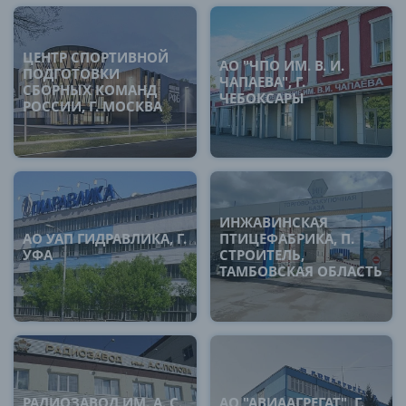
ЦЕНТР СПОРТИВНОЙ
АО "ЧПО ИМ. В. И.
ПОДГОТОВКИ
ЧАПАЕВА", Г.
СБОРНЫХ КОМАНД
ЧЕБОКСАРЫ
РОССИИ, Г. МОСКВА
ИНЖАВИНСКАЯ
АО УАП ГИДРАВЛИКА, Г.
ПТИЦЕФАБРИКА, П.
УФА
СТРОИТЕЛЬ,
ТАМБОВСКАЯ ОБЛАСТЬ
РАДИОЗАВОД ИМ. А. С.
АО "АВИААГРЕГАТ", Г.