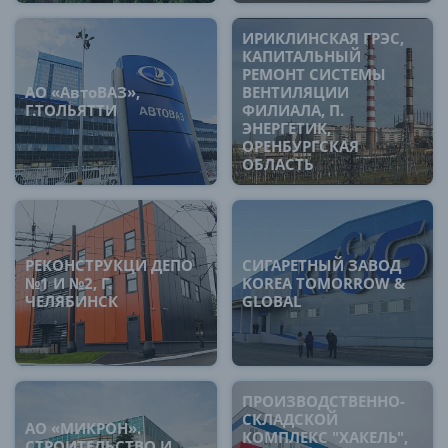
ИРИКЛИНСКАЯ ГРЭС,
КАПИТАЛЬНЫЙ
РЕМОНТ СИСТЕМЫ
АО «АвтоВАЗ»,
ВЕНТИЛЯЦИИ
Г.ТОЛЬЯТТИ
ФИЛИАЛА, П.
ЭНЕРГЕТИК,
ОРЕНБУРГСКАЯ
ОБЛАСТЬ
РЕКОНСТРУКЦИ ДЕПО
СИГАРЕТНЫЙ ЗАВОД
№1 И №2, Г.
KOREA TOMORROW &
ЧЕЛЯБИНСК
GLOBAL
ПРОИЗВОДСТВЕННО-
СКЛАДСКОЙ
АО «МИКРОН».
КОМПЛЕКС "ХАКЕЛЬ",
СТРОИТЕЛЬСТВО И