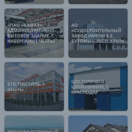
«ПАО «КАМАЗ».
АО
АДМИНИСТРАТИВНО-
«СУДОСРОИТЕЛЬНЫЙ
БЫТОВОЕ ЗДАНИЕ, Г.
ЗАВОД ИМЕНИ Б.Е.
НАБЕРЕЖНЫЕ ЧЕЛНЫ
БУТОМЫ», РЕСП. КРЫМ
ЦЕХ ГОРЯЧЕГО
БТК ТЕКСТИЛЬ, г.
ЦИНКОВАНИЯ, Г.
Шахты
КРАСНОДАР