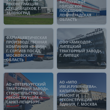
ВИЛЛОЗСКОЕ
РЕКОНСТРАКЦИЯ
ГОРОДСКОЕ
СЕКЦИЙ/ЦЕХОВ, Г.
ПОСЕЛЕНИЕ,
ЗЕЛЕНОГРАД
ЛЕНИНГРАДСКАЯ
ОБЛАСТЬ
ФАРМАЦЕВТИЧЕСКАЯ
ПРОИЗВОДСТВЕННАЯ
ООО «АМКОДОР-
КОМПАНИЯ «В-МИН»,
ЛИПЕЦКИЙ
Г. СЕРГИЕВ ПОСАД,
ТРАКТОРНЫЙ ЗАВОД»,
МОСКОВСКАЯ
Г. ЛИПЕЦК
ОБЛАСТЬ
АО «МПО
АО «ПЕТЕРБУРГСКИЙ
ИМ.И.РУМЯНЦЕВА».
ТРАКТОРНЫЙ ЗАВОД».
КАПИТАЛЬНЫЙ
СТРОИТЕЛЬСТВО И
РЕМОНТ И
РЕКОНСТРУКЦИЯ. г.
РЕКОНСТРУКЦИЯ
САНКТ-ПЕТЕРБУРГ
ЗДАНИЯ, Г. МОСКВА