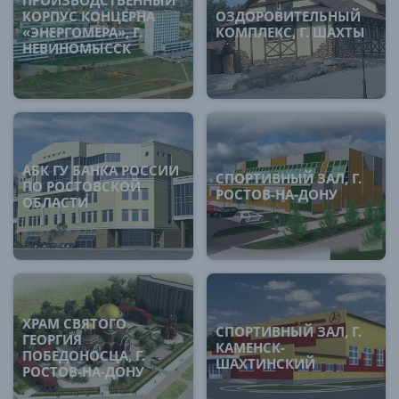
ПРОИЗВОДСТВЕННЫЙ
КОРПУС КОНЦЕРНА
ОЗДОРОВИТЕЛЬНЫЙ
«ЭНЕРГОМЕРА», Г.
КОМПЛЕКС, Г. ШАХТЫ
НЕВИНОМЫССК
АБК ГУ БАНКА РОССИИ
СПОРТИВНЫЙ ЗАЛ, Г.
ПО РОСТОВСКОЙ
РОСТОВ-НА-ДОНУ
ОБЛАСТИ
ХРАМ СВЯТОГО
СПОРТИВНЫЙ ЗАЛ, Г.
ГЕОРГИЯ
КАМЕНСК-
ПОБЕДОНОСЦА, Г.
ШАХТИНСКИЙ
РОСТОВ-НА-ДОНУ