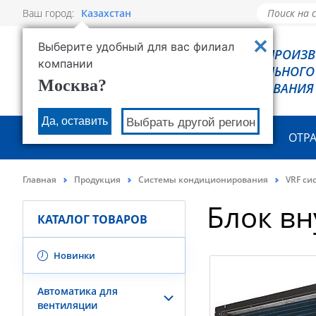
Ваш город:
Казахстан
Выберите удобный для вас филиал
РОВЕН - ПРОИЗ
компании
ХОЛОДИЛЬНОГО
Москва?
ОБОРУДОВАНИЯ
Да, оставить
Выбрать другой регион
О КОМПАНИИ
ПРОДУКЦИЯ
ОТР
Главная
Продукция
Системы кондиционирования
VRF си
Блок в
КАТАЛОГ ТОВАРОВ
Новинки
Автоматика для
вентиляции