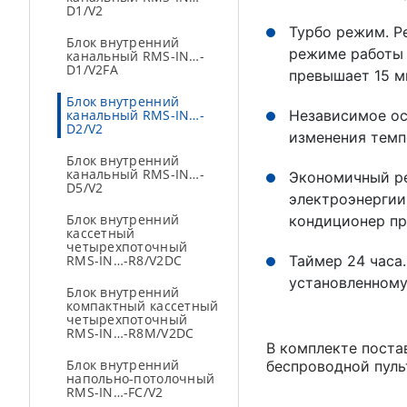
D1/V2
Турбо режим. Р
Блок внутренний
режиме работы 
канальный RMS-IN…-
D1/V2FA
превышает 15 м
Блок внутренний
канальный RMS-IN…-
Независимое ос
D2/V2
изменения тем
Блок внутренний
канальный RMS-IN…-
Экономичный ре
D5/V2
электроэнергии
Блок внутренний
кондиционер пр
кассетный
четырехпоточный
RMS-IN…-R8/V2DC
Таймер 24 часа
установленному
Блок внутренний
компактный кассетный
четырехпоточный
RMS-IN…-R8М/V2DC
В комплекте поста
Блок внутренний
беспроводной пуль
напольно-потолочный
RMS-IN…-FC/V2