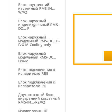
Блок внутренний
настенный RMS-IN…-
W/V2
Блок наружный
индивидуальный RMS-
DC…-F
Блок наружный
модульный RMS-DC...C-
FzX-M Cooling only
Блок наружный
модульный RMS-DC…
FzX-M
Блок подключения к
испарителю RBE
Блок подключения к
испарителю RK
Двухпоточный блок
внутренний кассетный
RMS-IN…-R2/V2
Изолированный