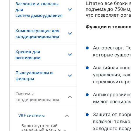
Штатно все блоки 
Заслонки и клапаны
подъема до 750мм,
для
что позволяет орг
систем дымоудаления
Функции и техноло
Комплектующие для
кондиционирования
Авторестарт. П
Крепеж для
которые сущест
вентиляции
Аварийная кноп
Пылеуловители и
управления, ка
фильтры
переключить ре
Системы
Антикоррозийно
кондиционирования
имеют специаль
Защита от прор
VRF системы
включен только
Блок внутренний
холодного возд
канальный RMS-IN…-