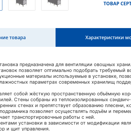
ТОВАР СЕ
ние товара
Характеристики м
тановка предназначена для вентиляции овощных храни
ановок позволяет оптимально подобрать требуемый в
укционные материалы используемые в установке, позв
влажностных параметрах современных хранилищ подд
авляет собой жёсткую пространственную объёмную ко
лей. Стены собраны из теплоизолированных сэндвич-
тренних стенах и препятствует образованию плесени, к
подрамника позволяет осуществлять подъём и переме
гчает транспортировочные работы с ней.
нтами установки в зависимости от модификации являю
ор и щит управления.