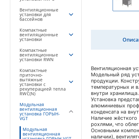
Вентиляционные
установки для
бассейнов
Компактные
вентиляционные
установки
Описа
Компактные
вентиляционные
установки RWN
Вентиляционная ус
Компактные
Модельный ряд уст
приточно-
вытяжные
продукции. Констр
установки с
температурных и 
рекуперацией тепла
внутри хранилища.
RWC(N)
Установка предст
Модульная
алюминиевых профи
вентиляционная
конденсата на вну
установка ГОРЫН-
Наличие жёсткого 
VGT
рохлями, что обле
Модульная
Основными компоне
вентиляционная
наличии), вентилят
установка ГОРЫН-VGT