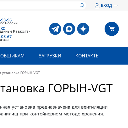
→
ВХОД
-93-96
 по России
.kz
 данные Казахстан
-08-67
агазин
РОВЩИКАМ
ЗАГРУЗКИ
КОНТАКТЫ
 установка ГОРЫН-VGT
становка ГОРЫН-VGT
нная установка предназначена для вентиляции
анилищ при контейнерном методе хранения.