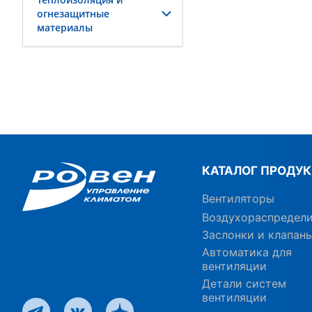
огнезащитные
материалы
КАТАЛОГ ПРОДУ
Вентиляторы
Воздухораспредел
Заслонки и клапан
Автоматика для
вентиляции
Детали систем
вентиляции