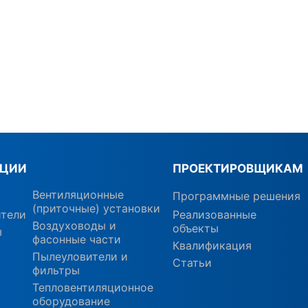
КЦИИ
ПРОЕКТИРОВЩИКАМ
Вентиляционные
Программные решения
(приточные) установки
ители
Реализованные
Воздуховоды и
объекты
ы
фасонные части
Квалификация
Пылеуловители и
Статьи
фильтры
Тепловентиляционное
оборудование