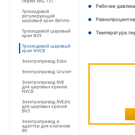
серии VRG 131
Рабочее давлен
Трехходовой
регулирующий
Равнопроцентна
шаровый кран Belimo
Трехходовой шаровый
Температура пе
кран BV3
Трехходовой шаровый
кран NVCB
Электропривод Esbe
Электропривод Gruner
Электропривод RVE
для шаровых кранов
NVCB
Электропривод RVE(H)
для шаровых кранов
BV3
Электропривод и
адаптер для клапанов
BV