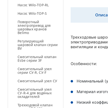
Насос Wilo-TOP-RL
Насос Wilo-TOP-S
Описа
Поворотный
электропривод для
шаровых кранов
Belimo
Трехходовые шаров
Регулирующий
электроприводами 
шаровой клапан серии
вентиляции и конд
BV
Смесительный клапан
Esbe cерии 3F
Особенности:
Смесительный узел
серии СУ-R, СУ-F
Смесительный узел СУ
Номинальный (у
Смесительный узел
Материал изгото
СУ-R-4 для водяных
охладителей
Низкий коэффици
Трехходовой клапан