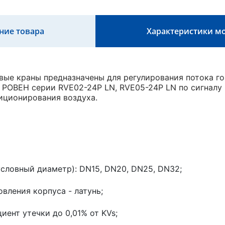
ние товара
Характеристики м
ые краны предназначены для регулирования потока го
РОВЕН серии RVE02-24P LN, RVE05-24P LN по сигналу 
иционирования воздуха.
словный диаметр): DN15, DN20, DN25, DN32;
вления корпуса - латунь;
ент утечки до 0,01% от KVs;