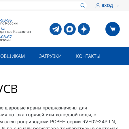
→
ВХОД
-93-96
 по России
.kz
 данные Казахстан
-08-67
агазин
РОВЩИКАМ
ЗАГРУЗКИ
КОНТАКТЫ
VCB
е шаровые краны предназначены для
ния потока горячей или холодной воды, с
м электроприводами РОВЕН серии RVE02-24P LN,
LN по сигналу регулятора температуры в системах