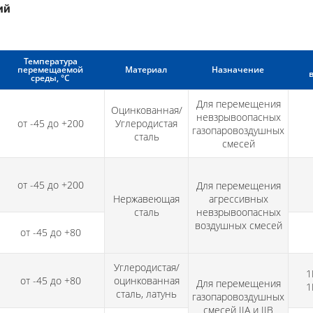
ий
Температура
перемещаемой
Материал
Назначение
среды, °С
Для перемещения
Оцинкованная/
невзрывоопасных
от -45 до +200
Углеродистая
газопаровоздушных
сталь
смесей
от -45 до +200
Для перемещения
Нержавеющая
агрессивных
сталь
невзрывоопасных
воздушных смесей
от -45 до +80
Углеродистая/
1
от -45 до +80
оцинкованная
Для перемещения
1
сталь, латунь
газопаровоздушных
смесей IIА и IIВ