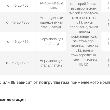
Алюминиевые
1
категорий (кроме
от -45 до +80
сплавы
1
взрывоопасных
смесей с воздухом:
Углеродистая/
коксового газа
1
от -45 до +200
оцинкованная
IIВТ1; окиси
1
сталь, латунь
пропилена, окиси
этилена,
формальдегида,
Нержавеющая
1
этилтрихлор-
от -45 до +80
сталь/ латунь
1
этилена, этилена
IIВТ2; винил-
трихлорсилена,
этилхлорсилена
Нержавеющая
1
от -45 до +200
IIВТ3)
сталь/ латунь
1
IC или IIB зависит от подгруппы газа применяемого ко
омплектация