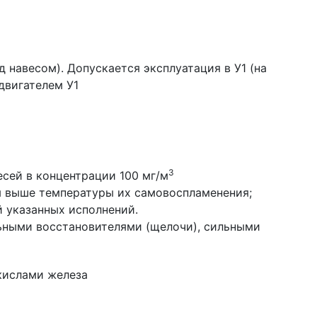
 навесом). Допускается эксплуатация в У1 (на
двигателем У1
3
есей в концентрации 100 мг/м
 выше температуры их самовоспламенения;
 указанных исполнений.
льными восстановителями (щелочи), сильными
окислами железа