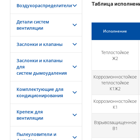
Таблица исполнен
Воздухораспределители
Детали систем
вентиляции
Исполнение
Заслонки и клапаны
Теплостойкое
Ж2
Заслонки и клапаны
для
систем дымоудаления
Коррозионностойкое
теплостойкое
К1Ж2
Комплектующие для
кондиционирования
Коррозионностойкое
К1
Крепеж для
вентиляции
Взрывозащищенное
В1
Пылеуловители и