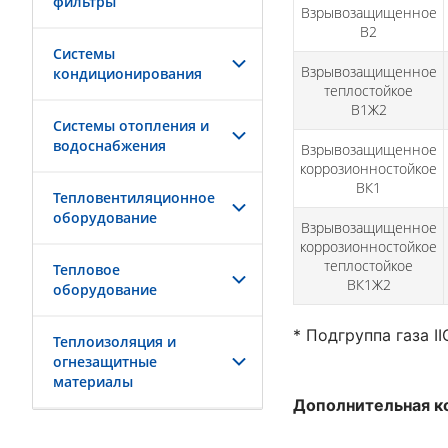
фильтры
Взрывозащищенное
В2
Системы
Взрывозащищенное
кондиционирования
теплостойкое
В1Ж2
Системы отопления и
водоснабжения
Взрывозащищенное
коррозионностойкое
ВК1
Тепловентиляционное
оборудование
Взрывозащищенное
коррозионностойкое
теплостойкое
Тепловое
ВК1Ж2
оборудование
* Подгруппа газа I
Теплоизоляция и
огнезащитные
материалы
Дополнительная к