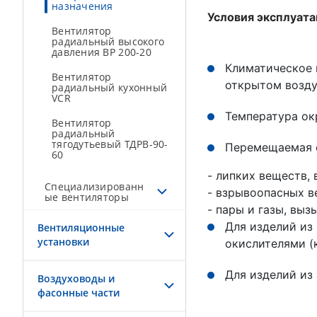
назначения
Условия эксплуат
Вентилятор
радиальный высокого
давления ВР 200-20
Климатическое и
Вентилятор
открытом возду
радиальный кухонный
VCR
Температура ок
Вентилятор
радиальный
тягодутьевый ТДРВ-90-
Перемещаемая с
60
- липких веществ,
Специализированн
- взрывоопасных 
ые вентиляторы
- пары и газы, вы
Для изделий из
Вентиляционные
установки
окислителями (
Для изделий из
Воздуховоды и
фасонные части