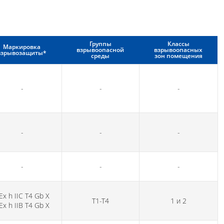
Группы
Классы
Маркировка
взрывоопасной
взрывоопасных
взрывозащиты*
среды
зон помещения
-
-
-
-
-
-
-
-
-
Ех h IIС Т4 Gb Х
Т1-Т4
1 и 2
Ех h IIВ Т4 Gb Х