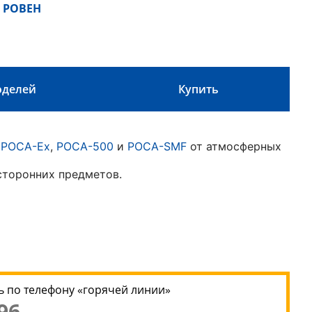
 РОВЕН
оделей
Купить
,
РОСА-Ex
,
РОСА-500
и
РОСА-SMF
от атмосферных
сторонних предметов.
 по телефону «горячей линии»
96