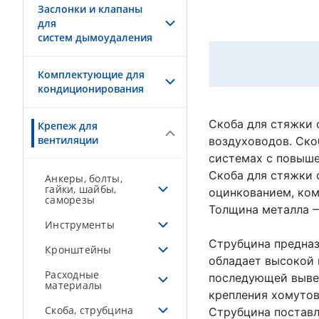
Заслонки и клапаны
для
систем дымоудаления
Комплектующие для
кондиционирования
Скоба для стяжки 
Крепеж для
вентиляции
воздуховодов. Ско
системах с повыше
Скоба для стяжки 
Анкеры, болты,
гайки, шайбы,
оцинкованием, ком
саморезы
Толщина металла 
Инструменты
Струбцина предназ
Кронштейны
обладает высокой 
Расходные
последующей вывер
материалы
крепления хомутов
Скоба, струбцина
Струбцина поставл