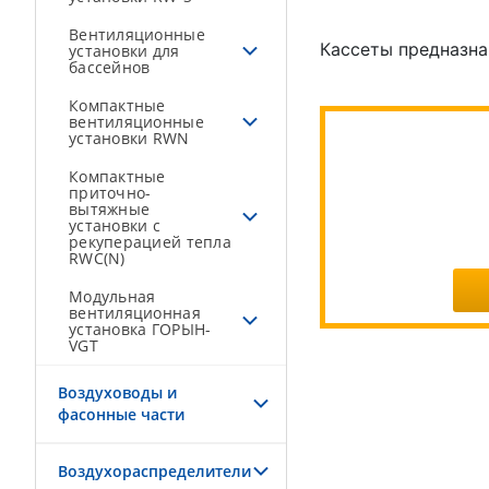
Вентиляционные
Кассеты предназна
установки для
бассейнов
Компактные
вентиляционные
установки RWN
Компактные
приточно-
вытяжные
установки с
рекуперацией тепла
RWC(N)
Модульная
вентиляционная
установка ГОРЫН-
VGT
Воздуховоды и
фасонные части
Воздухораспределители