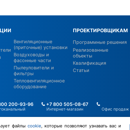
КЦИИ
ПРОЕКТИРОВЩИКАМ
Вентиляционные
Программные решения
(приточные) установки
ители
Реализованные
Воздуховоды и
объекты
ы
фасонные части
Квалификация
Пылеуловители и
Статьи
фильтры
Тепловентиляционное
оборудование
800 200-93-96
+7 800 505-08-67
гоканальный
Интернет-магазин
Офис продаж
ьзует файлы
cookie
, которые позволяют узнавать вас и