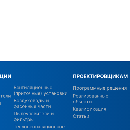
КЦИИ
ПРОЕКТИРОВЩИКАМ
Вентиляционные
Программные решения
(приточные) установки
ители
Реализованные
Воздуховоды и
объекты
ы
фасонные части
Квалификация
Пылеуловители и
Статьи
фильтры
Тепловентиляционное