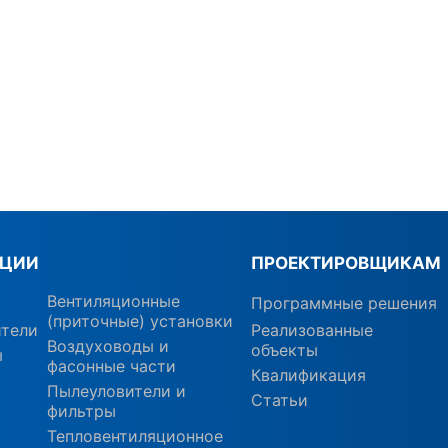
КЦИИ
ПРОЕКТИРОВЩИКАМ
Вентиляционные
Программные решения
(приточные) установки
ители
Реализованные
Воздуховоды и
объекты
ы
фасонные части
Квалификация
Пылеуловители и
Статьи
фильтры
Тепловентиляционное