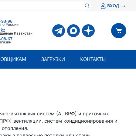
→
ВХОД
-93-96
 по России
.kz
 данные Казахстан
-08-67
агазин
РОВЩИКАМ
ЗАГРУЗКИ
КОНТАКТЫ
очно-вытяжных систем (А...ВРФ) и приточных
..ПРФ) вентиляции, систем кондиционирования и
 отопления.
новки в подвесные потолки или стены.