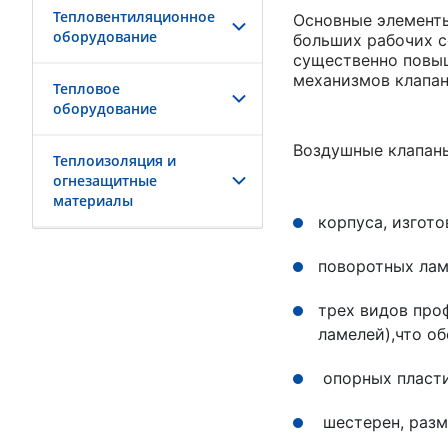
Тепловентиляционное
Основные элементы
оборудование
больших рабочих с
существенно повыш
механизмов клапан
Тепловое
оборудование
Воздушные клапаны
Теплоизоляция и
огнезащитные
материалы
корпуса, изгот
поворотных лам
трех видов про
ламелей),что о
опорных пласти
шестерен, разм