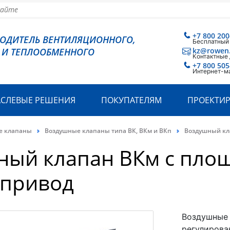
+7 800 200
ВОДИТЕЛЬ ВЕНТИЛЯЦИОННОГО,
Бесплатный
 И ТЕПЛООБМЕННОГО
kz@rowen
Контактные
+7 800 505
Интернет-м
АСЛЕВЫЕ РЕШЕНИЯ
ПОКУПАТЕЛЯМ
ПРОЕКТИ
е клапаны
Воздушные клапаны типа ВК, ВКм и ВКп
Воздушный кл
ный клапан ВКм с пло
опривод
Воздушные 
регулирова