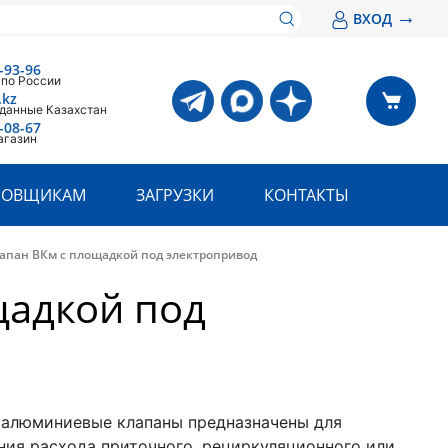
→
ВХОД
-93-96
 по России
.kz
 данные Казахстан
-08-67
агазин
РОВЩИКАМ
ЗАГРУЗКИ
КОНТАКТЫ
апан ВКм с площадкой под электропривод
щадкой под
алюминиевые клапаны предназначены для
ния расхода приточного, рециркуляционного или