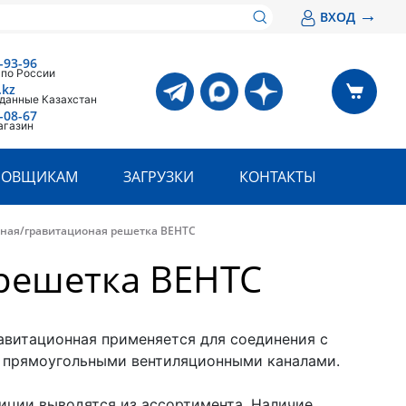
→
ВХОД
-93-96
 по России
.kz
 данные Казахстан
-08-67
агазин
РОВЩИКАМ
ЗАГРУЗКИ
КОНТАКТЫ
ная/гравитационая решетка ВЕНТС
решетка ВЕНТС
авитационная применяется для соединения с
 прямоугольными вентиляционными каналами.
иции выводятся из ассортимента. Наличие