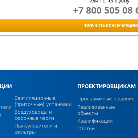
или по телефону
+7 800 505 08 
ПОЛУЧИТЬ КОНСУЛЬТАЦИЮ
КЦИИ
ПРОЕКТИРОВЩИКАМ
Вентиляционные
Программные решения
(приточные) установки
ители
Реализованные
Воздуховоды и
объекты
ы
фасонные части
Квалификация
Пылеуловители и
Статьи
фильтры