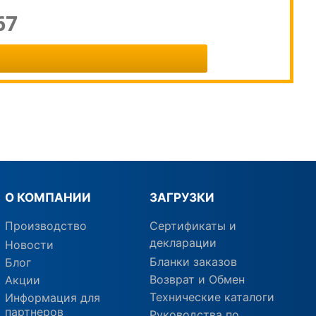
67
О КОМПАНИИ
ЗАГРУЗКИ
Производство
Сертификаты и
декларации
Новости
Бланки заказов
Блог
Возврат и Обмен
Акции
Технические каталоги
Информация для
партнеров
Руководства по